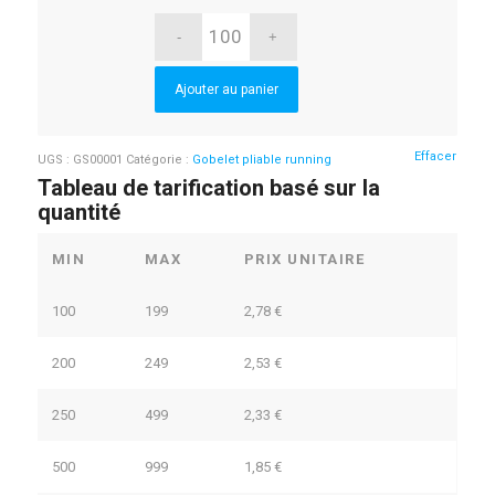
Ajouter au panier
Effacer
UGS :
GS00001
Catégorie :
Gobelet pliable running
Tableau de tarification basé sur la
quantité
MIN
MAX
PRIX UNITAIRE
100
199
2,78
€
200
249
2,53
€
250
499
2,33
€
500
999
1,85
€