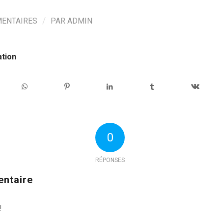
/
ENTAIRES
PAR
ADMIN
ation
0
RÉPONSES
entaire
!