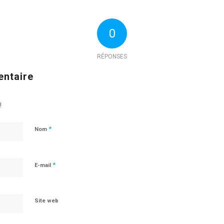
0
RÉPONSES
entaire
!
*
Nom
*
E-mail
Site web